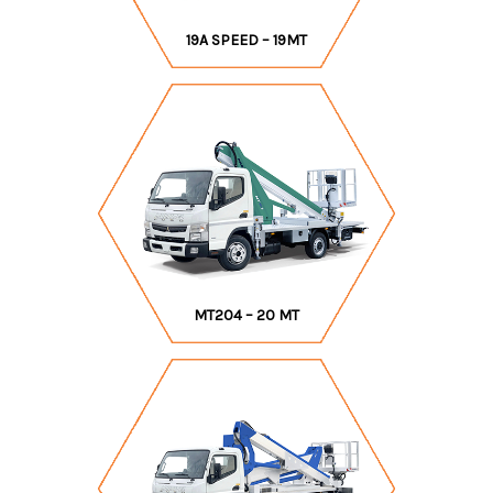
19A SPEED – 19MT
MT204 – 20 MT