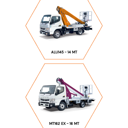
ALU145 – 14 MT
MT162 EX – 16 MT