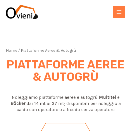
Vai
string(29) "dfijdsfjkndfsknjfdknosojkndfs"
al
MAIN
contenuto
MEN
Home
/ Piattaforme Aeree & Autogrù
PIATTAFORME AEREE
& AUTOGRÙ
Noleggiamo piattaforme aeree e autogrù
Multitel
e
Bӧcker
dai 14 mt ai 37 mt; disponibili per noleggio a
caldo con operatore o a freddo senza operatore