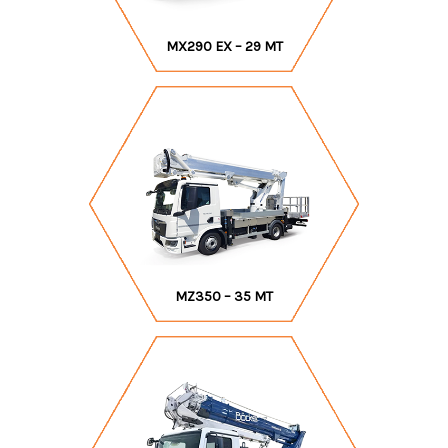
MX290 EX – 29 MT
MZ350 – 35 MT