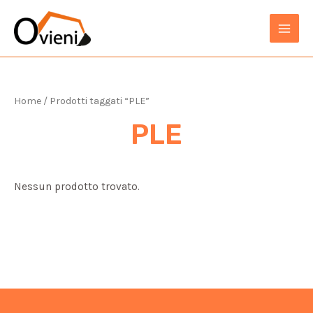
Vai
al
MAIN
contenuto
MEN
Home
/ Prodotti taggati “PLE”
PLE
Nessun prodotto trovato.