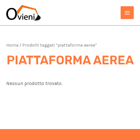
Vai
al
MAIN
contenuto
MEN
Home
/ Prodotti taggati “piattaforma aerea”
PIATTAFORMA AEREA
Nessun prodotto trovato.