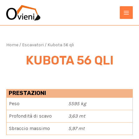
Vai
al
MAIN
contenuto
MEN
Home
/
Escavatori
/ Kubota 56 qli
KUBOTA 56 QLI
PRESTAZIONI
Peso
5595 kg
Profondità di scavo
3,63 mt
Sbraccio massimo
5,97 mt